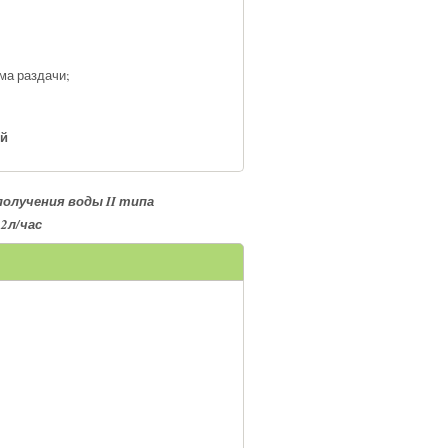
ма раздачи;
ей
получения воды
II
типа
12
л
/
час