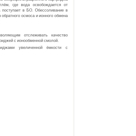
лём, где вода освобождается от
а поступает в БО. Обессоливание в
 обратного осмоса и ионного обмена
зволяющим отслеживать качество
риджей с ионообменной смолой.
риджами увеличенной ёмкости с