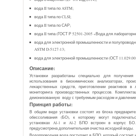
вода II типа по ASTM;
вода II типа по CLSI;
вода II типа по САР;
вода II типа (ГОСТ Р 52501-2005 «Вода для лабораторн
вода для электронной промышленности и полупроводн
ASTM D-5127-13;
вода для электронной промышленности (ОСТ 11.029.003
Описание:
Установки разработаны специально для получени
использования в биохимических анализаторах, прои
лекарственных средств, приготовлении реактивов в 
мониторинга производственных процессов. Комплекта
деионизованную воду с требуемым расходом и давление
Принцип работы:
В общем виде установки состоят из блока предварите
обессоливания (БО), к которому могут подключать
установках Al-1 и Al-2 БПО встроен в корпус БО
предусмотрена дополнительная очистка исходной воды.
Водопроводная вода поступает в БПО, который состоит