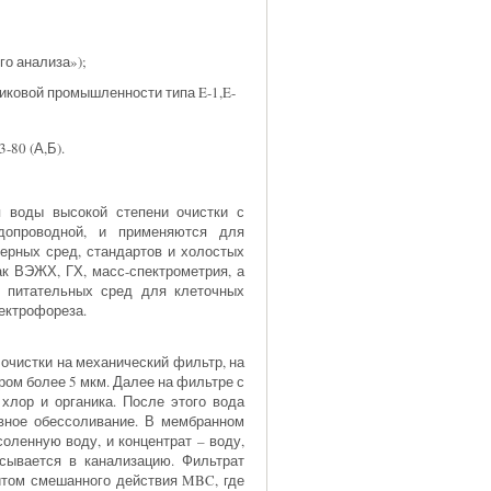
го анализа»);
ковой промышленности типа E-1,E-
-80 (А,Б).
воды высокой степени очистки с
опроводной, и применяются для
ферных сред, стандартов и холостых
ак ВЭЖХ, ГХ, масс-спектрометрия, а
, питательных сред для клеточных
лектрофореза.
очистки на механический фильтр, на
ом более 5 мкм. Далее на фильтре с
хлор и органика. После этого вода
овное обессоливание. В мембранном
оленную воду, и концентрат – воду,
сывается в канализацию. Фильтрат
итом смешанного действия MBC, где