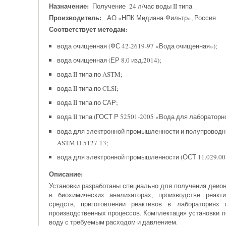
Назначение:
Получение 24 л/час воды II типа
Производитель:
АО «НПК Медиана-Фильтр», Россия
Соответствует методам:
вода очищенная (ФС 42-2619-97 «Вода очищенная»);
вода очищенная (ЕР 8.0 изд.2014);
вода II типа по ASTM;
вода II типа по CLSI;
вода II типа по САР;
вода II типа (ГОСТ Р 52501-2005 «Вода для лабораторн
вода для электронной промышленности и полупроводн
ASTM D-5127-13;
вода для электронной промышленности (ОСТ 11.029.003
Описание:
Установки разработаны специально для получения деио
в биохимических анализаторах, производстве реакт
средств, приготовлении реактивов в лабораториях 
производственных процессов. Комплектация установки 
воду с требуемым расходом и давлением.