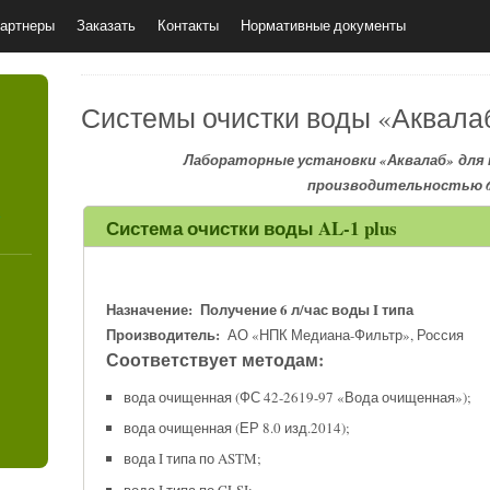
артнеры
Заказать
Контакты
Нормативные документы
Системы очистки воды «Аквала
Лабораторные установки «Аквалаб»
для 
производительностью 6
4
Система очистки воды
AL-1 plus
Назначение:
Получение 6 л/час воды
I
типа
Производитель:
АО «НПК Медиана-Фильтр», Россия
Соответствует методам:
вода очищенная (ФС 42-2619-97 «Вода очищенная»);
вода очищенная (ЕР 8.0 изд.2014);
вода I типа по ASTM;
вода I типа по CLSI;