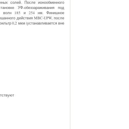
нных солей. После ионообменного
тановке УФ-обеззараживания под
ми волн 185 и 254 нм. Финишное
мешанного действия MBC-UPW, после
ильтр 0,2 мкм (устанавливается вне
твуют