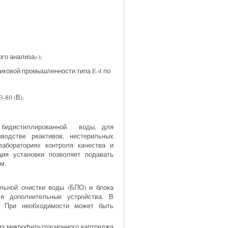
ого анализа»);
иковой промышленности типа E-4 по
-80 (В).
я бидистиллированной воды, для
зводстве реактивов, нестерильных
лабораториях контроля качества и
ция установки позволяет подавать
м.
льной очистки воды (БПО) и блока
ся дополнительные устройства. В
. При необходимости может быть
 из микрофильтрационного картриджа