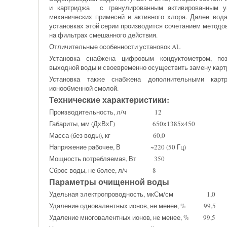
и картриджа с гранулированным активированным уг
механических примесей и активного хлора. Далее вод
установках этой серии производится сочетанием методов
на фильтрах смешанного действия.
Отличительные особенности установок AL
Установка снабжена цифровым кондуктометром, по
выходной воды и своевременно осуществить замену карт
Установка также снабжена дополнительными карт
ионообменной смолой.
Технические характеристики:
Производительность, л/ч 12
Габариты, мм (ДхВхГ) 650х1385х450
Масса (без воды), кг 60,0
Напряжение рабочее, В ~220 (50 Гц)
Мощность потребляемая, Вт 350
Сброс воды, не более, л/ч 8
Параметры очищенной воды
Удельная электропроводность, мкСм/см 1,0
Удаление одновалентных ионов, не менее, % 99,5
Удаление многовалентных ионов, не менее, % 99,5