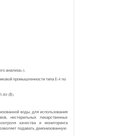
ого анализа»);
иковой промышленности типа E-4 по
-80 (В).
низованной воды, для использования
ивов, нестерильных лекарственных
контроля качества и мониторинга
позволяет подавать деионизованную