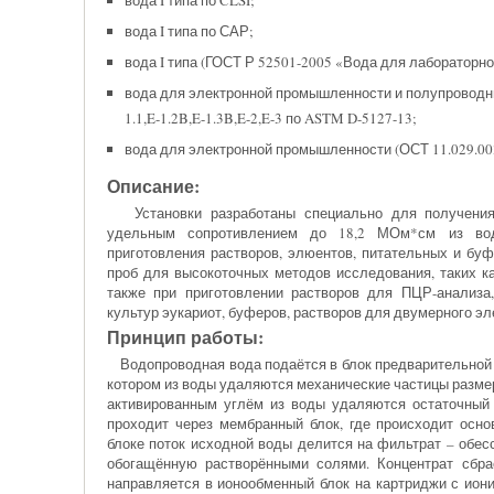
вода I типа по САР;
вода I типа (ГОСТ Р 52501-2005 «Вода для лабораторно
вода для электронной промышленности и полупроводни
1.1,E-1.2
B
,E-1.3
B
,E-2,E-3 по ASTM D-5127-13;
вода для электронной промышленности (ОСТ 11.029.003
Описание:
Установки разработаны специально для получения 
удельным сопротивлением до 18,2 МОм*см из вод
приготовления растворов, элюентов, питательных и бу
проб для высокоточных методов исследования, таких к
также при приготовлении растворов для ПЦР-анализа
культур эукариот, буферов, растворов для двумерного э
Принцип работы:
Водопроводная вода подаётся в блок предварительной 
котором из воды удаляются механические частицы размер
активированным углём из воды удаляются остаточный 
проходит через мембранный блок, где происходит осн
блоке поток исходной воды делится на фильтрат – обесс
обогащённую растворёнными солями. Концентрат сбра
направляется в ионообменный блок на картриджи с ион