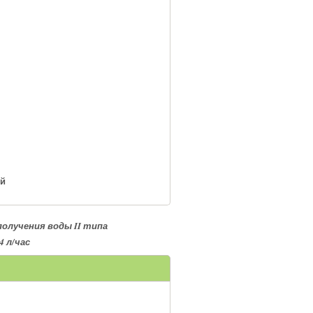
ей
получения воды
II
типа
 л/час