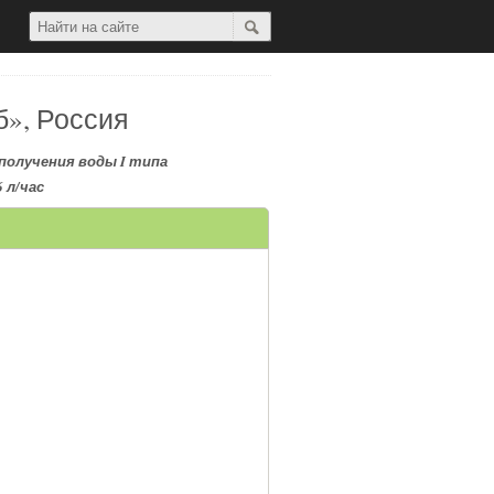
б», Россия
получения воды I типа
 л/час