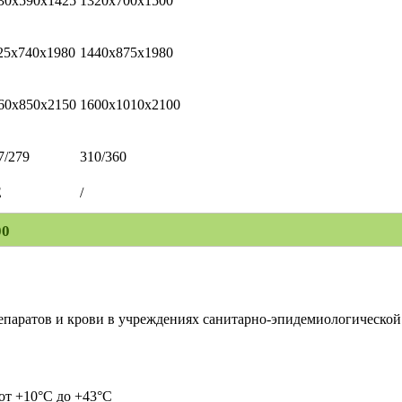
30х590х1425
1320х700х1500
25х740х1980
1440х875х1980
60х850х2150
1600х1010х2100
7/279
310/360
E
/
00
паратов и крови в учреждениях санитарно-эпидемиологической 
от +10°C до +43°C