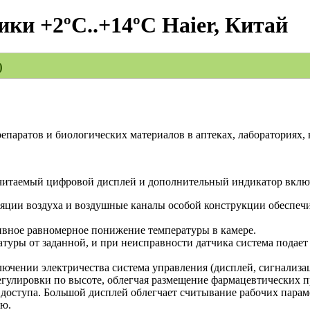
ки +2ºС..+14ºС Haier, Китай
)
епаратов и биологических материалов в аптеках, лабораториях,
о читаемый цифровой дисплей и дополнительный индикатор вклю
яции воздуха и воздушные каналы особой конструкции обеспеч
ивное равномерное понижение температуры в камере.
туры от заданной, и при неисправности датчика система подает
ючении электричества система управления (дисплей, сигнализац
гулировки по высоте, облегчая размещение фармацевтических п
доступа. Большой дисплей облегчает считывание рабочих парам
ию.