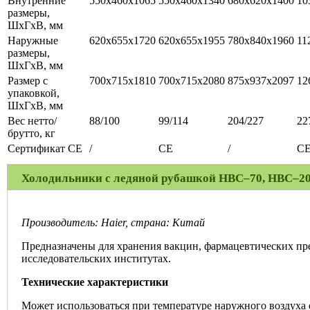
Внутренние
550х460х1065
550х460х1340
680х620х1400
10
размеры,
ШхГхВ, мм
Наружные
620х655х1720
620х655х1955
780х840х1960
11
размеры,
ШхГхВ, мм
Размер с
700х715х1810
700х715х2080
875х937х2097
12
упаковкой,
ШхГхВ, мм
Вес нетто/
88/100
99/114
204/227
22
брутто, кг
Сертификат CE
/
CE
/
C
Холодильники с ледяной рубашкой HBC–70, HBC–2
Производитель: Haier, страна: Китай
Предназначены для хранения вакцин, фармацевтических пре
исследовательских институтах.
Технические характеристики
Может использоваться при температуре наружного воздуха 