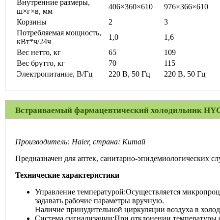
Внутренние размеры,
406×360×610
976×366×610
ш×г×в, мм
Корзины
2
3
Потребляемая мощность,
1,0
1,6
кВт*ч/24ч
Вес нетто, кг
65
109
Вес брутто, кг
70
115
Электропитание, В/Гц
220 В, 50 Гц
220 В, 50 Гц
Встраиваемый фармацевтический холодильник HY
Производитель: Haier, страна: Китай
Предназначен для аптек, санитарно-эпидемиологических слу
Технические характеристики
Управление температурой:Осуществляется микропроце
задавать рабочие параметры вручную.
Наличие принудительной циркуляции воздуха в холод
Система сигнализации:При отклонении температуры от