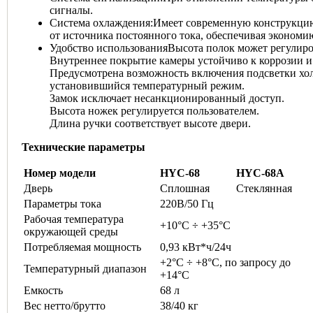
сигналы.
Cистема охлаждения:Имеет современную конструкцию,
от источника постоянного тока, обеспечивая экономи
Удобство использованияВысота полок может регулиро
Внутреннее покрытие камеры устойчиво к коррозии и 
Предусмотрена возможность включения подсветки хол
установившийся температурный режим.
Замок исключает несанкционированный доступ.
Высота ножек регулируется пользователем.
Длина ручки соответствует высоте двери.
Технические параметры
Номер модели
HYC-68
HYC-68A
Дверь
Сплошная
Стеклянная
Параметры тока
220В/50 Гц
Рабочая температура
+10°C ÷ +35°C
окружающей среды
Потребляемая мощность
0,93 кВт*ч/24ч
+2°C ÷ +8°C, по запросу до
Температурный диапазон
+14°C
Емкость
68 л
Вес нетто/брутто
38/40 кг