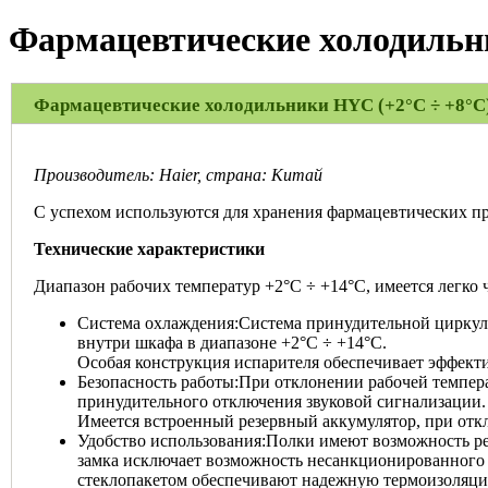
Фармацевтические холодильни
Фармацевтические холодильники HYC (+2°C ÷ +8°C
Производитель: Haier, страна: Китай
С успехом используются для хранения фармацевтических пр
Технические характеристики
Диапазон рабочих температур +2°C ÷ +14°C, имеется легк
Система охлаждения:Система принудительной циркул
внутри шкафа в диапазоне +2°C ÷ +14°C.
Особая конструкция испарителя обеспечивает эффект
Безопасность работы:При отклонении рабочей темпера
принудительного отключения звуковой сигнализации.
Имеется встроенный резервный аккумулятор, при откл
Удобство использования:Полки имеют возможность ре
замка исключает возможность несанкционированного 
стеклопакетом обеспечивают надежную термоизоляц