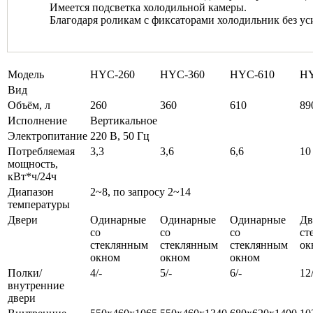
Имеется подсветка холодильной камеры.
Благодаря роликам с фиксаторами холодильник без уси
Модель
HYC-260
HYC-360
HYC-610
HY
Вид
Объём, л
260
360
610
89
Исполнение
Вертикальное
Электропитание
220 В, 50 Гц
Потребляемая
3,3
3,6
6,6
10
мощность,
кВт*ч/24ч
Диапазон
2~8, по запросу 2~14
температуры
Двери
Одинарные
Одинарные
Одинарные
Дв
со
со
со
ст
стеклянным
стеклянным
стеклянным
ок
окном
окном
окном
Полки/
4/-
5/-
6/-
12/
внутренние
двери