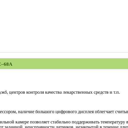
C–68A
жб, центров контроля качества лекарственных средств и т.п.
ссором, наличие большого цифрового дисплея облегчает считыв
ильной камере позволяет стабильно поддерживать температуру 
 заданной, неисправности датчиков, незакрытой в течение длит