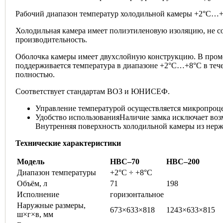
Рабочий диапазон температур холодильной камеры +2°C…+
Холодильная камера имеет полиэтиленовую изоляцию, не 
производительность.
Оболочка камеры имеет двухслойную конструкцию. В промеж
поддерживается температура в диапазоне +2°C…+8°C в тече
полностью.
Соответствует стандартам ВОЗ и ЮНИСЕФ.
Управление температурой осуществляется микропроце
Удобство использованияНаличие замка исключает воз
Внутренняя поверхность холодильной камеры из нержа
Технические характеристики
Модель
HBC–70
HBC–200
Диапазон температуры
+2°C ÷ +8°C
Объём, л
71
198
Исполнение
горизонтальное
Наружные размеры,
673×633×818
1243×633×815
ш×г×в, мм