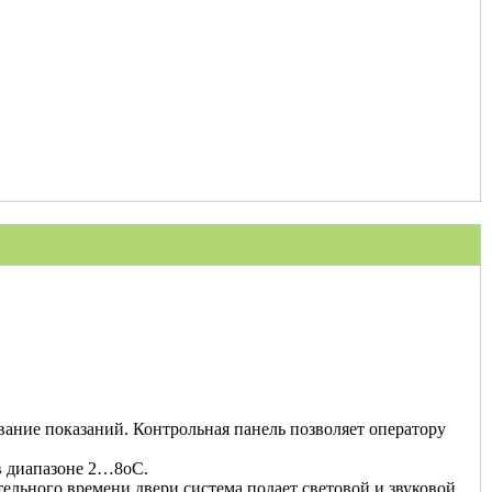
ание показаний. Контрольная панель позволяет оператору
в диапазоне 2…8оС.
ельного времени двери система подает световой и звуковой