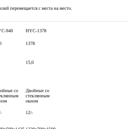
лий перемещается с места на место.
C-940
HYC-1378
0
1378
15,0
ойные со
Двойные со
еклянным
стеклянным
ном
окном
-
12/-