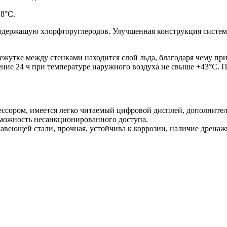
8°C.
содержащую хлорфторуглеродов. Улучшенная конструкция систе
утке между стенками находится слой льда, благодаря чему при
ние 24 ч при температуре наружного воздуха не свыше +43°C. 
ссором, имеется легко читаемый цифровой дисплей, дополните
можность несанкционированного доступа.
веющей стали, прочная, устойчива к коррозии, наличие дренаж