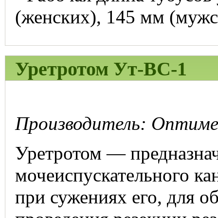
(женских), 145 мм (муж
Уретротом Ут-ВС-1
Производитель: Оптимед
Уретротом — предназнач
мочеиспускательного кан
при сужениях его, для о