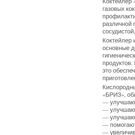
Коктейлер 
газовых ко
профилакти
различной 
сосудистой
Коктейлер 
основные д
гигиеничес
продуктов.
это обеспе
приготовле
Кислородны
«БРИЗ», об
— улучшают
— улучшают
— улучшаю
— помогают
— увеличив