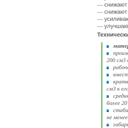
— снижают 
— снижают 
— усиливаю
— улучшают
Технически
мате
произв
200 см3 
рабочее
вмести
кратно
см3 к его
средняя
более 20
стабил
не менее
габари