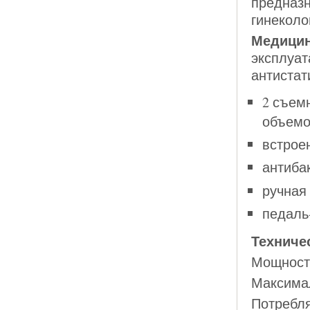
предназн
гинеколо
Медицин
эксплуа
антистат
2 съем
объемо
встрое
антиба
ручная
педаль
Техниче
Мощность
Максимал
Потребля