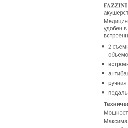
FAZZINI 
акушерст
Медицин
удобен в
встроенн
2 съем
объемо
встрое
антиба
ручная
педаль
Техниче
Мощность
Максимал