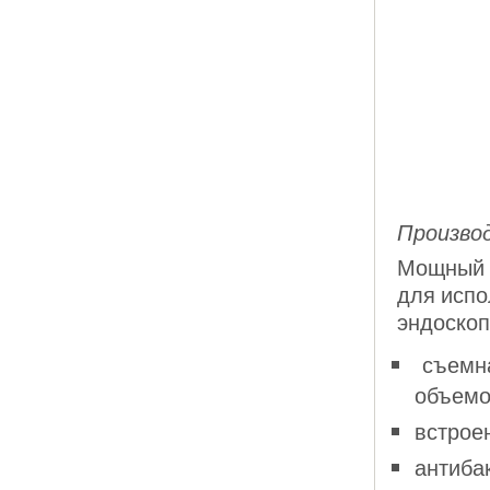
Производ
Мощный
для испо
эндоскоп
съемна
объемо
встрое
антиба