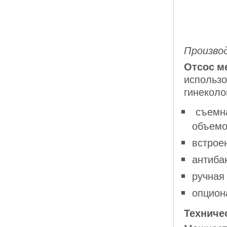
Производ
Отсос м
использо
гинеколо
съемна
объемо
встрое
антиба
ручная
опцион
Техниче