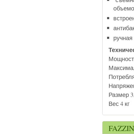
объемо
встрое
антиба
ручная
Техниче
Мощность
Максимал
Потребля
Напряжен
Размер 3
Вес 4 кг
FAZZIN