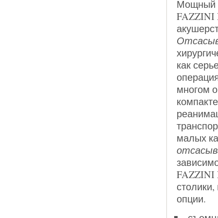
Мощный
FAZZINI 
акушерст
Отсасыв
хирургич
как серь
операция
многом о
компакте
реанимац
транспор
малых ка
отсасы
зависимо
FAZZINI 
столики,
опции.
съемна