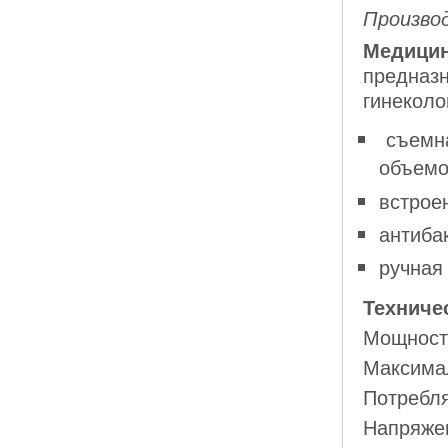
Производ
Медицин
предназн
гинеколо
съемна
объемо
встрое
антиба
ручная
Техниче
Мощность
Максимал
Потребля
Напряжен