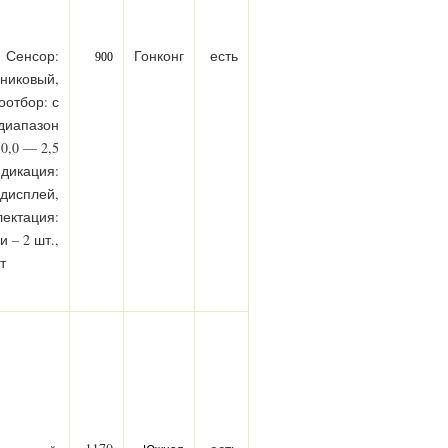
Сенсор:
Гонконг
есть
900
никовый,
оотбор: с
диапазон
0,0 — 2,5
дикация:
дисплей,
ектация:
 – 2 шт.,
шт