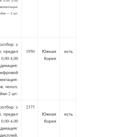
: 0,00 -3,00
омплектация:
ейки — 2 шт.
оотбор: с
; предел
1950
Южная
есть
0,00-4,00
Корея
дикация:
цифровой
ектация:
в, чехол,
йки-2 шт.
оотбор: с
2375
, предел
Южная
есть
0,00-4,00
Корея
дикация:
дисплей,