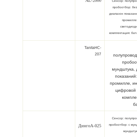
AL-2000
Сенсор: полупро
пробоотбор: бе
диапазон показани
промилле
светодиодн
комплектация: бат
TanitaHC-
207
полупровод
пробоо
мундштука, 
показаний:
промилле, ин
цифровой 
компле
б
Сенсор: полупро
пробоотбор: с мун
ДингоА-025
мундшту