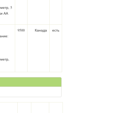
метр, 5
ки АА
9500
Канада
есть
ание:
ометр,