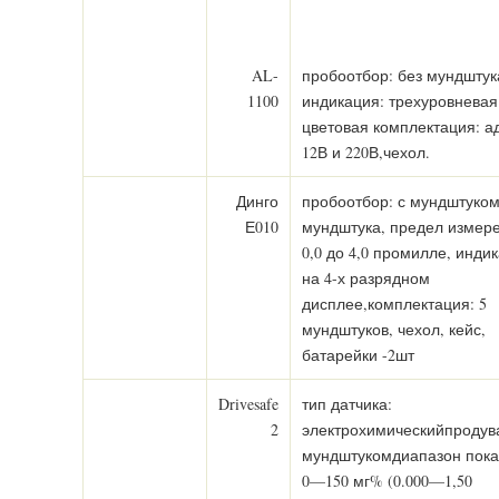
AL-
пробоотбор: без мундштук
1100
индикация: трехуровневая
цветовая комплектация: а
12В и 220В,чехол.
Динго
пробоотбор: с мундштуком
Е010
мундштука, предел измере
0,0 до 4,0 промилле, инди
на 4-х разрядном
дисплее,комплектация: 5
мундштуков, чехол, кейс,
батарейки -2шт
Drivesafe
тип датчика:
2
электрохимическийпродув
мундштукомдиапазон пока
0—150 мг% (0.000—1,50