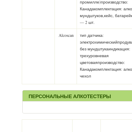
промилле)производство:
Канадакомплектация: алко
мундштуков,кейс, батарей
— 2 шт.
Alcoscan
тип датчика:
электрохимическийпродув
без мундштукаиндикация:
трехуровневая
цветоваяпроизводство:
Канадакомплектация: алк
чехол
ПЕРСОНАЛЬНЫЕ АЛКОТЕСТЕРЫ