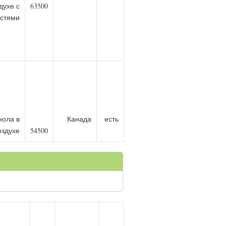
духе с
63500
стями
нола в
Канада
есть
здухе
54500