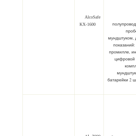
Alc
oSafe
полупровод
KX-1600
проб
мундштуком, 
показаний: 
промилле, ин
цифровой 
компл
мундштуки
батарейки 2 