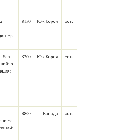
а
8150
Юж.Корея
есть
даптер
, без
8200
Юж.Корея
есть
ний: от
кация:
8800
Канада
есть
ание:с
заний: