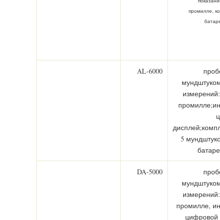
показаний
промилле,
к
батар
AL-6000
проб
мундштуком
измерений: 
промилле;ин
дисплей;компл
5 мундштуко
батаре
DA-5000
проб
мундштуком
измерений: 
промилле, ин
цифровой 