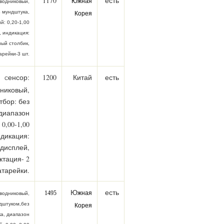
1170
есть
Южная
водниковый,
з мундштука,
Корея
й: 0,20-1,00
,
индикация:
ый столбик,
арейки-3 шт
.
енсор:
1200
Китай
есть
С
никовый,
тбор: без
диапазон
 0,00-1,00
дикация:
дисплей,
ктация- 2
атарейки.
Ю
есть
1495
жная
водниковый,
дштуком,без
Корея
ка,
диапазон