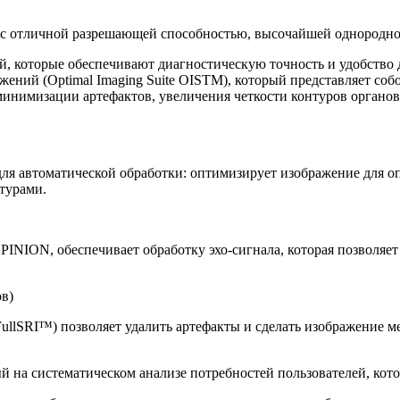
 отличной разрешающей способностью, высочайшей однороднос
 которые обеспечивают диагностическую точность и удобство д
ний (Optimal Imaging Suite OISTM), который представляет соб
инимизации артефактов, увеличения четкости контуров органов 
для автоматической обработки: оптимизирует изображение для о
турами.
LPINION, обеспечивает обработку эхо-сигнала, которая позволя
в)
llSRI™) позволяет удалить артефакты и сделать изображение м
 на систематическом анализе потребностей пользователей, кот