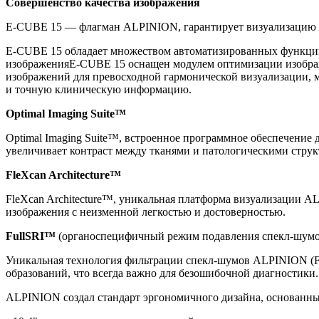
Совершенство качества изображения
E-CUBE 15 — флагман ALPINION, гарантирует визуализацию с
E-CUBE 15 обладает множеством автоматизированных функций,
изображенияE-CUBE 15 оснащен модулем оптимизации изображе
изображений для превосходной гармонической визуализации, м
и точную клиническую информацию.
Optimal Imaging Suite™
Optimal Imaging Suite™, встроенное программное обеспечение 
увеличивает контраст между тканями и патологическими струк
FleXcan Architecture™
FleXcan Architecture™, уникальная платформа визуализации A
изображения с неизменной легкостью и достоверностью.
FullSRI™
(органоспецифичный режим подавления спекл-шумо
Уникальная технология фильтрации спекл-шумов ALPINION (Fu
образований, что всегда важно для безошибочной диагностики.
ALPINION создал стандарт эргономичного дизайна, основанный