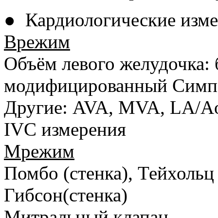
● Кардиологические изм
B
режим
Объём левого желудочка: 
модифицированный Симпс
Другие: AVA, MVA, LA/Ao
IVC измерения
M
режим
Помбо (стенка), Тейхольц 
Гибсон(стенка)
Митральный клапан