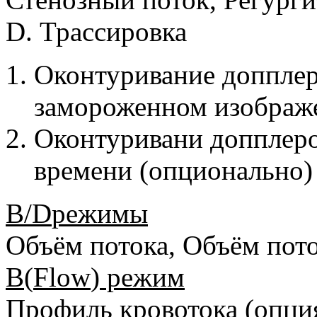
D. Трассировка
Оконтуривание допплер
замороженном изображ
Оконтуривани допплеро
времени (опционально)
B
/
D
режимы
Объём потока, Объём пот
B
(
Flow
) режим
Профиль кровотока (опци