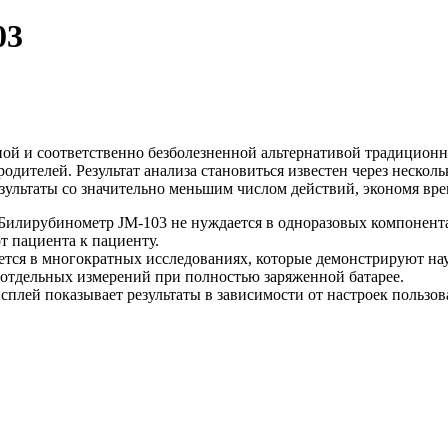
03
ой и соответственно безболезненной альтернативой традиционны
родителей. Результат анализа становиться известен через неско
зультаты со значительно меньшим числом действий, экономя вре
 Билирубинометр JM-103 не нуждается в одноразовых компонент
т пациента к пациенту.
ется в многократных исследованиях, которые демонстрируют нау
 отдельных измерений при полностью заряженной батарее.
плей показывает результаты в зависимости от настроек пользова