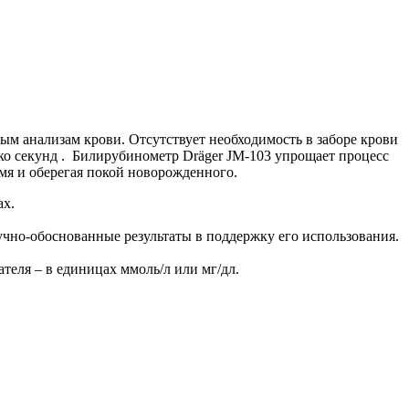
м анализам крови. Отсутствует необходимость в заборе крови
лько секунд . Билирубинометр Dräger JM-103 упрощает процесс
мя и оберегая покой новорожденного.
ах.
чно-обоснованные результаты в поддержку его использования.
теля – в единицах ммоль/л или мг/дл.