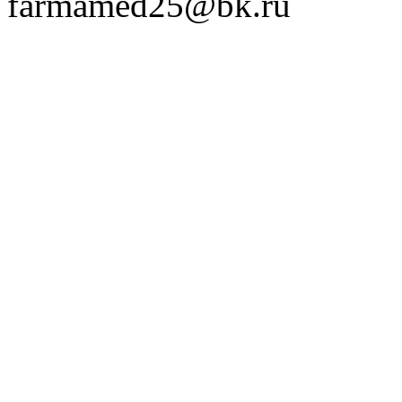
farmamed25@bk.ru