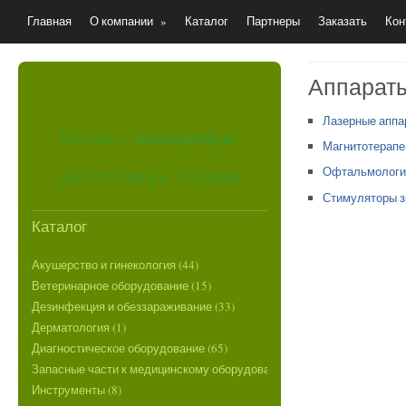
Главная
О компании
»
Каталог
Партнеры
Заказать
Кон
Аппараты
Лазерные аппа
620144, г. Екатеринбург
Магнитотерапе
Офтальмологи
(343) 212-09-61, 212-09-94
Стимуляторы з
Каталог
Акушерство и гинекология (44)
Ветеринарное оборудование (15)
Дезинфекция и обеззараживание (33)
Дерматология (1)
Диагностическое оборудование (65)
Запасные части к медицинскому оборудованию (8)
Инструменты (8)