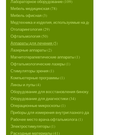
Лабораторное оборудование (109)
Мебель медицинская (78)
Мебель офисная (3)
Медтехника и изделия, используемые на дому (1)
Отоларингология (29)
Офтальмология (50)
Аппараты для лечения (5)
Лазерные аппараты (2)
Магнитотерапевтические аппараты (1)
Офтальмологические лазеры (1)
Стимуляторы зрения (1)
Компьютерные программы (1)
Линзы и лупы (4)
Оборудование для восстановления бинокулярного зрения (1)
Оборудование для диагностики (34)
Операционные микроскопы (1)
Приборы для измерения внутриглазного давления (2)
Рабочее место врача-офтальмолога (1)
Электростимуляторы (1)
Расходные материалы (41)