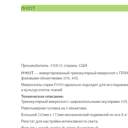
IV952Т
Производитель: UNICO, страна: США
IV952Т
— инвертированный тринокулярный микроскоп с ПЛА
фазовыми объективами 20X, 40X.
Микроскопы серии IV950 идеально подходят для исследовани
и культур клеток тканей.
Техническое описание:
Тринокулярный микроскоп с широкопольными окулярами 10X.
Револьверная головка на 4 объектива.
Большой 242мм х 172мм механический подвижной по оси X и 
Реостат для настройки интенсивности света.
Фильтры: синий, зелёный, жёлтый и матовый.