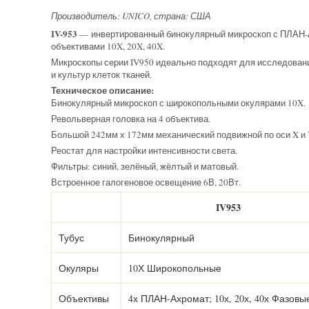
Производитель: UNICO, страна: США
IV-953
— инвертированный бинокулярный микроскоп с ПЛАН
объективами 10X, 20X, 40X.
Микроскопы серии IV950 идеально подходят для исследовани
и культур клеток тканей.
Техническое описание:
Бинокулярный микроскоп с широкопольными окулярами 10X.
Револьверная головка на 4 объектива.
Большой 242мм х 172мм механический подвижной по оси X и 
Реостат для настройки интенсивности света.
Фильтры: синий, зелёный, жёлтый и матовый.
Встроенное галогеновое освещение 6В, 20Вт.
IV953
Тубус
Бинокулярный
Окуляры
10Х Широкопольные
Объективы
4х ПЛАН-Ахромат; 10х, 20х, 40х Фазовы