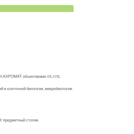
Н-АХРОМАТ объективами 4X,10X;
й в клеточной биологии, микробиологии
Y предметный столик.