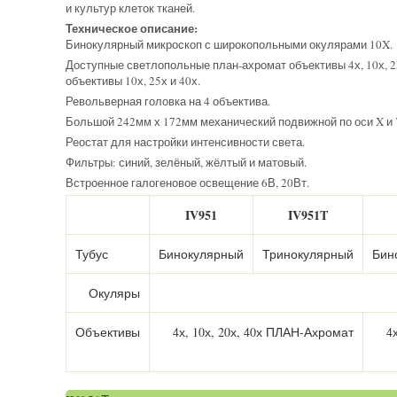
и культур клеток тканей.
Техническое описание:
Бинокулярный микроскоп с широкопольными окулярами 10X.
Доступные светлопольные план-ахромат объективы 4х, 10х, 2
объективы 10х, 25х и 40х.
Револьверная головка на 4 объектива.
Большой 242мм х 172мм механический подвижной по оси X и 
Реостат для настройки интенсивности света.
Фильтры: синий, зелёный, жёлтый и матовый.
Встроенное галогеновое освещение 6В, 20Вт.
IV951
IV951T
Тубус
Бинокулярный
Тринокулярный
Бин
Окуляры
Объективы
4х, 10х, 20х, 40х ПЛАН-Ахромат
4