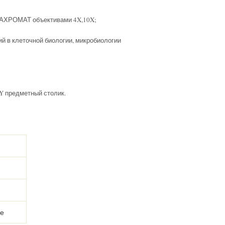
-АХРОМАТ объективами 4X,10X;
й в клеточной биологии, микробиологии
Y предметный столик.
ые