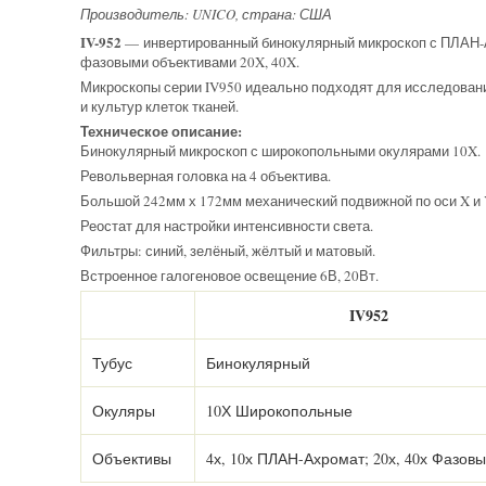
Производитель: UNICO, страна: США
IV-952
— инвертированный бинокулярный микроскоп с ПЛАН
фазовыми объективами 20X, 40X.
Микроскопы серии IV950 идеально подходят для исследовани
и культур клеток тканей.
Техническое описание:
Бинокулярный микроскоп с широкопольными окулярами 10X.
Револьверная головка на 4 объектива.
Большой 242мм х 172мм механический подвижной по оси X и 
Реостат для настройки интенсивности света.
Фильтры: синий, зелёный, жёлтый и матовый.
Встроенное галогеновое освещение 6В, 20Вт.
IV952
Тубус
Бинокулярный
Окуляры
10Х Широкопольные
Объективы
4х, 10х ПЛАН-Ахромат; 20х, 40х Фазов