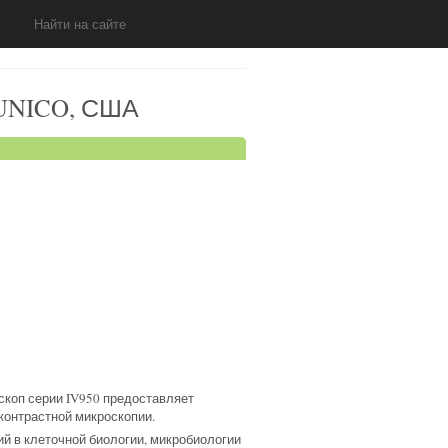
 UNICO, США
скоп серии IV950 предоставляет
контрастной микроскопии.
й в клеточной биологии, микробиологии