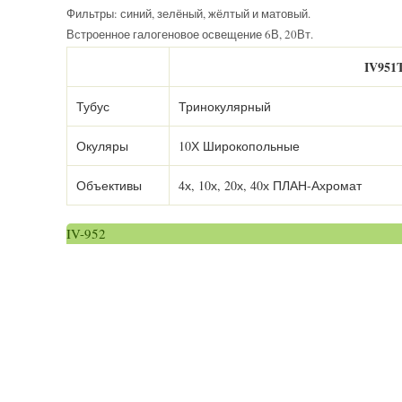
Фильтры: синий, зелёный, жёлтый и матовый.
Встроенное галогеновое освещение 6В, 20Вт.
IV951
Тубус
Тринокулярный
Окуляры
10Х Широкопольные
Объективы
4х, 10х, 20х, 40х ПЛАН-Ахромат
IV-952