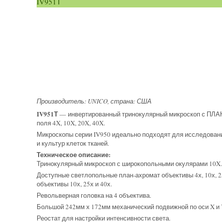
IV951Т
Производитель: UNICO, страна: США
IV951Т
— инвертированный тринокулярный микроскоп с ПЛА
поля 4X, 10X, 20X, 40X.
Микроскопы серии IV950 идеально подходят для исследовани
и культур клеток тканей.
Техническое описание:
Тринокулярный микроскоп с широкопольными окулярами 10X.
Доступные светлопольные план-ахромат объективы 4х, 10х, 2
объективы 10х, 25х и 40х.
Револьверная головка на 4 объектива.
Большой 242мм х 172мм механический подвижной по оси X и 
Реостат для настройки интенсивности света.