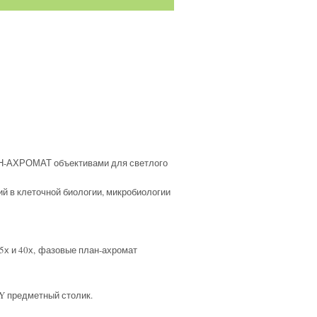
Н-АХРОМАТ объективами для светлого
й в клеточной биологии, микробиологии
5х и 40х, фазовые план-ахромат
Y предметный столик.