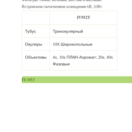
Встроенное галогеновое освещение 6В, 20Вт.
IV952T
Тубус
Тринокулярный
Окуляры
10Х Широкопольные
Объективы
4х, 10х ПЛАН-Ахромат; 20х, 40х
Фазовые
IV-953