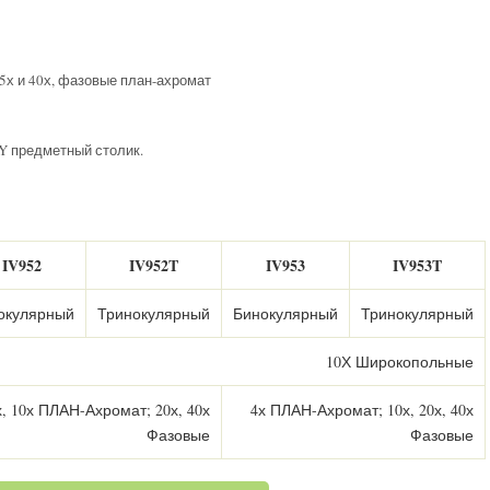
5х и 40х, фазовые план-ахромат
Y предметный столик.
IV952
IV952T
IV953
IV953T
окулярный
Тринокулярный
Бинокулярный
Тринокулярный
10Х Широкопольные
х, 10х ПЛАН-Ахромат; 20х, 40х
4х ПЛАН-Ахромат; 10х, 20х, 40х
Фазовые
Фазовые