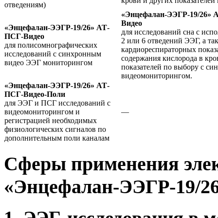
крови и других показателей 
отведениям)
«Энцефалан-ЭЭГР-19/26» 
Видео
«Энцефалан-ЭЭГР-19/26» АТ-
для исследований сна с исп
ПСГ-Видео
2 или 6 отведений ЭЭГ, а та
для полисомнографических
кардиореспираторных показ
исследований с синхронным
содержания кислорода в кро
видео ЭЭГ мониторингом
показателей по выбору с с
видеомониторингом.
«Энцефалан-ЭЭГР-19/26» АТ-
ПСГ-Видео-Поли
для ЭЭГ и ПСГ исследований с
видеомониторингом и
—
регистрацией необходимых
физиологических сигналов по
дополнительным поли каналам
Сферы применения эле
«Энцефалан-ЭЭГР-19/2
1. ЭЭГ-исследования в 