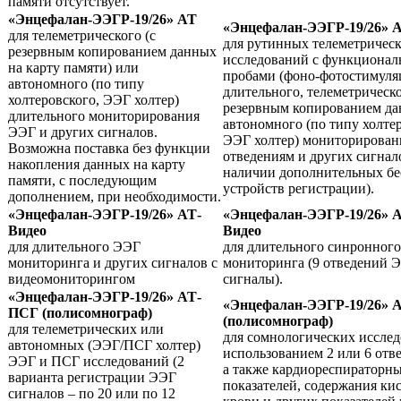
памяти отсутствует.
«Энцефалан-ЭЭГР-19/26» АТ
«Энцефалан-ЭЭГР-19/26» 
для телеметрического (с
для рутинных телеметричес
резервным копированием данных
исследований с функциона
на карту памяти) или
пробами (фоно-фотостимуля
автономного (по типу
длительного, телеметрическо
холтеровского, ЭЭГ холтер)
резервным копированием да
длительного мониторирования
автономного (по типу холте
ЭЭГ и других сигналов.
ЭЭГ холтер) мониторирован
Возможна поставка без функции
отведениям и других сигнал
накопления данных на карту
наличии дополнительных б
памяти, с последующим
устройств регистрации).
дополнением, при необходимости.
«Энцефалан-ЭЭГР-19/26» АТ-
«Энцефалан-ЭЭГР-19/26» 
Видео
Видео
для длительного ЭЭГ
для длительного синронног
мониторинга и других сигналов с
мониторинга (9 отведений 
видеомониторингом
сигналы).
«Энцефалан-ЭЭГР-19/26» АТ-
«Энцефалан-ЭЭГР-19/26» 
ПСГ (полисомнограф)
(полисомнограф)
для телеметрических или
для сомнологических исслед
автономных (ЭЭГ/ПСГ холтер)
использованием 2 или 6 отв
ЭЭГ и ПСГ исследований (2
а также кардиореспираторн
варианта регистрации ЭЭГ
показателей, содержания ки
сигналов – по 20 или по 12