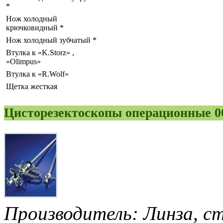
*
Нож холодный
крючковидный *
Нож холодный зубчатый *
Втулка к «K.Storz» ,
«Olimpus»
Втулка к «R.Wolf»
Щетка жесткая
Цисторезектоскопы операционные 00
Производитель: Линза, с