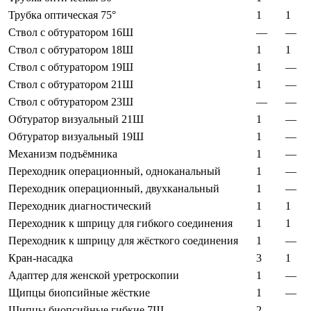
Трубка оптическая 75°
1
1
Ствол с обтуратором 16Ш
—
—
Ствол с обтуратором 18Ш
1
1
Ствол с обтуратором 19Ш
1
—
Ствол с обтуратором 21Ш
1
—
Ствол с обтуратором 23Ш
—
—
Обтуратор визуальный 21Ш
1
—
Обтуратор визуальный 19Ш
1
—
Механизм подъёмника
1
—
Переходник операционный, одноканальный
1
—
Переходник операционный, двухканальный
1
—
Переходник диагностический
1
1
Переходник к шприцу для гибкого соединения
1
1
Переходник к шприцу для жёсткого соединения
1
—
Кран-насадка
3
1
Адаптер для женской уретроскопии
1
—
Щипцы биопсийные жёсткие
1
—
Щипцы биопсийные гибкие 7Ш
2
—