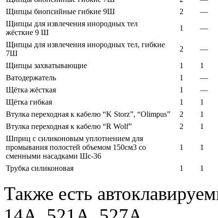
Щипцы биопсийные гибкие 9Ш
2
—
Щипцы для извлечения инородных тел
1
—
жёсткие 9 Ш
Щипцы для извлечения инородных тел, гибкие
2
—
7Ш
Щипцы захватывающие
1
1
Ватодержатель
1
—
Щётка жёсткая
1
—
Щётка гибкая
1
1
Втулка переходная к кабелю “K Storz”, “Olimpus”
2
1
Втулка переходная к кабелю “R Wolf”
2
1
Шприц с силиконовым уплотнением для
промывания полостей объемом 150см3 со
1
1
сменными насадками Шс-36
Трубка силиконовая
1
1
Также есть автоклавируем
14А, 521А, 527А