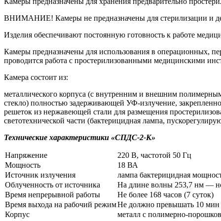
Камеры предназначены для хранения предварительно простер
ВНИМАНИЕ! Камеры не предназначены для стерилизации и д
Изделия обеспечивают постоянную готовность к работе медицин
Камеры предназначены для использования в операционных, пе
проводится работа с простерилизованными медицинскими инс
Камера состоит из:
металлического корпуса (с внутренним и внешним полимерны
стекло) полностью задерживающей УФ-излучение, закрепленно
решеток из нержавеющей стали для размещения простерилизо
светотехнической части (бактерицидная лампа, пускорегулирую
Технические характеристики «СПДС-2-К»
Напряжение
220 В, частотой 50 Гц
Мощность
18 ВА
Источник излучения
лампа бактерицидная мощност
Облученность от источника
На длине волны 253,7 нм — не 
Время непрерывной работы
Не более 168 часов (7 суток)
Время выхода на рабочий режим
Не должно превышать 10 мин
Корпус
металл с полимерно-порошко