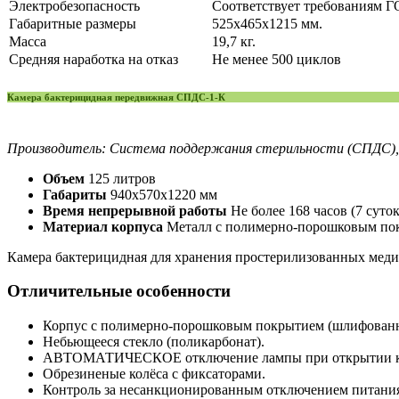
Электробезопасность
Соответствует требованиям ГО
Габаритные размеры
525х465х1215 мм.
Масса
19,7 кг.
Средняя наработка на отказ
Не менее 500 циклов
Камера бактерицидная передвижная СПДС-1-К
Производитель: Система поддержания стерильности (СПДС), 
Объем
125 литров
Габариты
940х570х1220 мм
Время непрерывной работы
Не более 168 часов (7 суток
Материал корпуса
Металл с полимерно-порошковым по
Камера бактерицидная для хранения простерилизованных мед
Отличительные особенности
Корпус с полимерно-порошковым покрытием (шлифованн
Небьющееся стекло (поликарбонат).
АВТОМАТИЧЕСКОЕ отключение лампы при открытии к
Обрезиненые колёса с фиксаторами.
Контроль за несанкционированным отключением питани