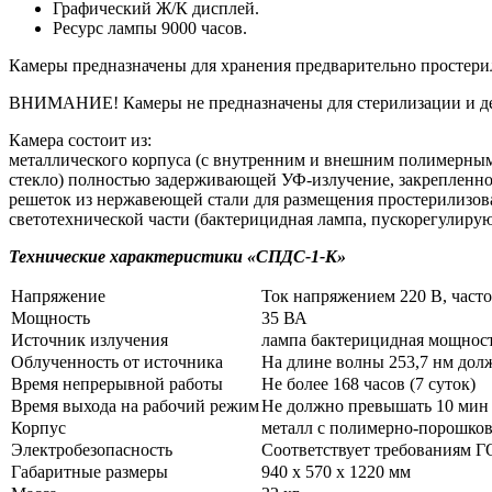
Графический Ж/К дисплей.
Ресурс лампы 9000 часов.
Камеры предназначены для хранения предварительно простер
ВНИМАНИЕ! Камеры не предназначены для стерилизации и д
Камера состоит из:
металлического корпуса (с внутренним и внешним полимерны
стекло) полностью задерживающей УФ-излучение, закрепленно
решеток из нержавеющей стали для размещения простерилизо
светотехнической части (бактерицидная лампа, пускорегулирую
Технические характеристики «СПДС-1-К»
Напряжение
Ток напряжением 220 В, часто
Мощность
35 ВА
Источник излучения
лампа бактерицидная мощност
Облученность от источника
На длине волны 253,7 нм должн
Время непрерывной работы
Не более 168 часов (7 суток)
Время выхода на рабочий режим
Не должно превышать 10 мин
Корпус
металл с полимерно-порошко
Электробезопасность
Соответствует требованиям ГО
Габаритные размеры
940 х 570 х 1220 мм