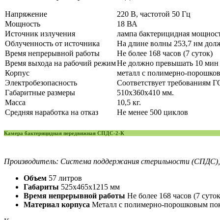
Напряжение
220 В, частотой 50 Гц
Мощность
18 ВА
Источник излучения
лампа бактерицидная мощност
Облученность от источника
На длине волны 253,7 нм должн
Время непрерывной работы
Не более 168 часов (7 суток)
Время выхода на рабочий режим
Не должно превышать 10 мин
Корпус
металл с полимерно-порошко
Электробезопасность
Соответствует требованиям ГО
Габаритные размеры
510х360х410 мм.
Масса
10,5 кг.
Средняя наработка на отказ
Не менее 500 циклов
Камера бактерицидная передвижная СПДС-2-К
Производитель: Система поддержания стерильности (СПДС), 
Объем
57 литров
Габариты
525х465х1215 мм
Время непрерывной работы
Не более 168 часов (7 суток
Материал корпуса
Металл с полимерно-порошковым по