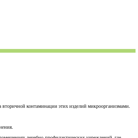
а вторичной контаминации этих изделий микроорганизмами.
нения.
 помещениях лечебно-профилактических учреждений, где