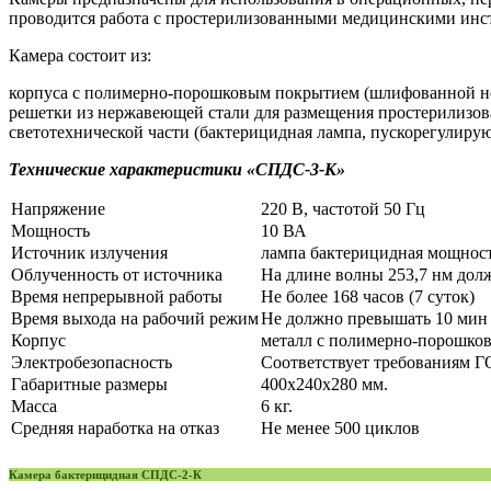
проводится работа с простерилизованными медицинскими инс
Камера состоит из:
корпуса с полимерно-порошковым покрытием (шлифованной не
решетки из нержавеющей стали для размещения простерилизо
светотехнической части (бактерицидная лампа, пускорегулирую
Технические характеристики «СПДС-3-К»
Напряжение
220 В, частотой 50 Гц
Мощность
10 ВА
Источник излучения
лампа бактерицидная мощност
Облученность от источника
На длине волны 253,7 нм долж
Время непрерывной работы
Не более 168 часов (7 суток)
Время выхода на рабочий режим
Не должно превышать 10 мин
Корпус
металл с полимерно-порошко
Электробезопасность
Соответствует требованиям ГО
Габаритные размеры
400х240х280 мм.
Масса
6 кг.
Средняя наработка на отказ
Не менее 500 циклов
Камера бактерицидная СПДС-2-К