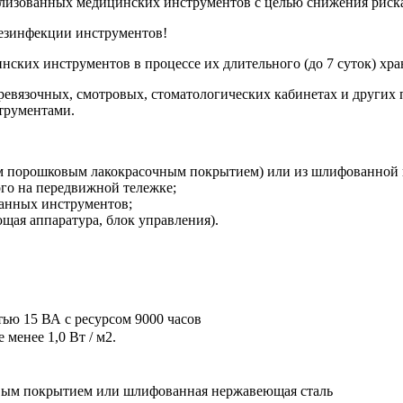
илизованных медицинских инструментов с целью снижения риск
езинфекции инструментов!
ских инструментов в процессе их длительного (до 7 суток) хра
ревязочных, смотровых, стоматологических кабинетах и других
трументами.
м порошковым лакокрасочным покрытием) или из шлифованной 
го на передвижной тележке;
ванных инструментов;
щая аппаратура, блок управления).
ью 15 ВА с ресурсом 9000 часов
менее 1,0 Вт / м2.
вым покрытием или шлифованная нержавеющая сталь