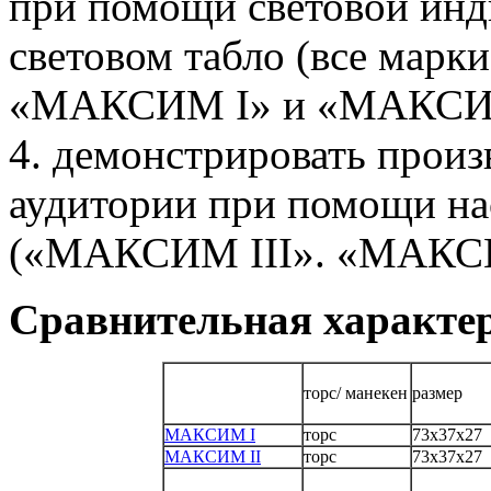
при помощи световой инд
световом табло (все мар
«МАКСИМ I» и «МАКСИ
4. демонстрировать прои
аудитории при помощи нас
(«МАКСИМ III». «МАКСИ
Сравнительная характе
торс/ манекен
размер
МАКСИМ I
торс
73х37х27
МАКСИМ II
торс
73х37х27