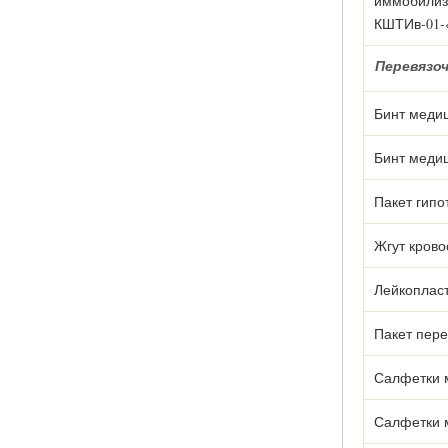
иммобилиз
КШТИв-01-
Перевязо
Бинт медиц
Бинт медиц
Пакет гипо
Жгут кров
Лейкоплас
Пакет пер
Салфетки 
Салфетки 