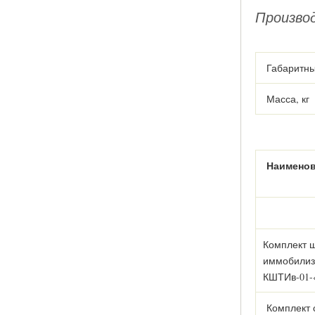
Произво
Габаритны
Масса, кг
Наимено
Комплект 
иммобилиз
КШТИв-01-
Комплект 