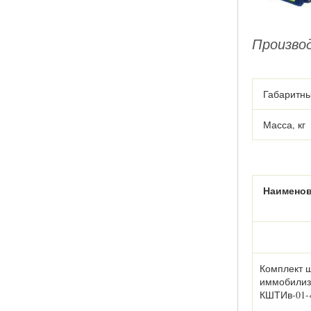
Произво
Габаритны
Масса, кг
Наимено
Комплект 
иммобилиз
КШТИв-01-