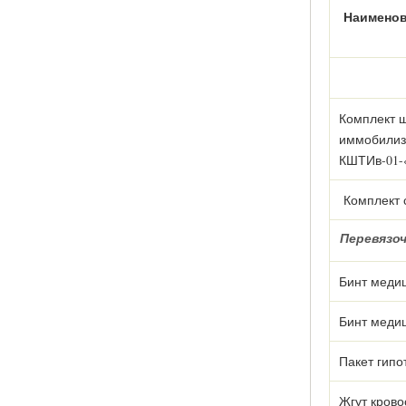
Наимено
Комплект 
иммобилиз
КШТИв-01-
Комплект 
Перевязо
Бинт медиц
Бинт медиц
Пакет гипо
Жгут кров