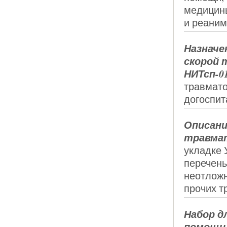
медицины
и реаним
Назначе
скорой
НИТсп-0
травмато
догоспит
Описани
травма
укладке 
перечень
неотложн
прочих т
Набор д
помощи