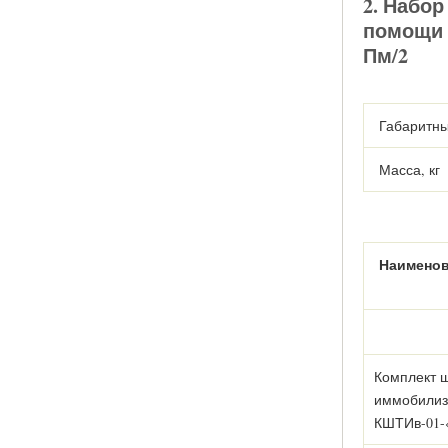
2. Набо
помощи 
Пм/2
Габаритны
Масса, кг
Наимено
Комплект 
иммобилиз
КШТИв-01-