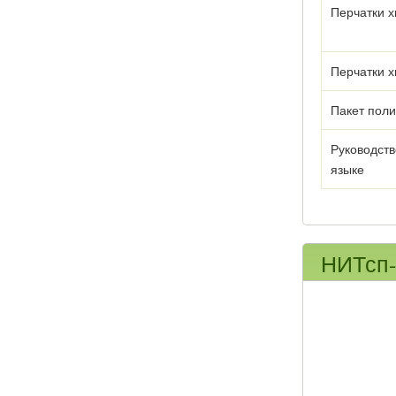
Перчатки х
Перчатки х
Пакет пол
Руководств
языке
НИТсп-