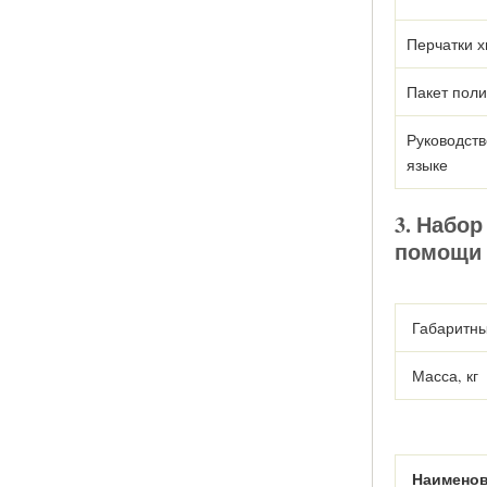
Перчатки х
Пакет пол
Руководств
языке
3. Набо
помощи 
Габаритны
Масса, кг
Наимено