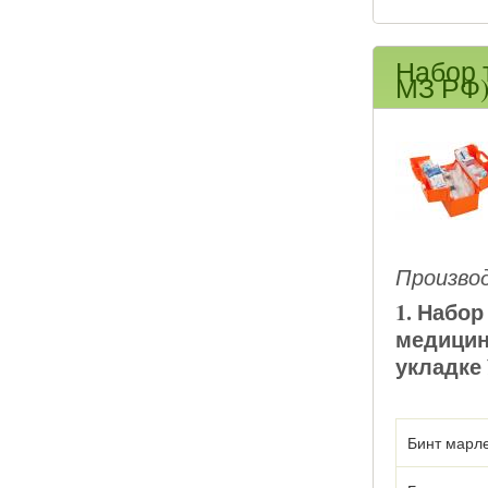
Набор 
МЗ РФ
Произво
1. Набо
медицин
укладке
Бинт марле