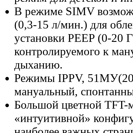
В режиме SIMV возможн
(0,3-15 л/мин.) для об
установки PEEP (0-20 Г
контролируемого к ман
дыханию.
Режимы IPPV, 51МУ(20
мануальный, спонтанн
Большой цветной TFT-м
«интуитивной» конфигу
наи­более важных стран