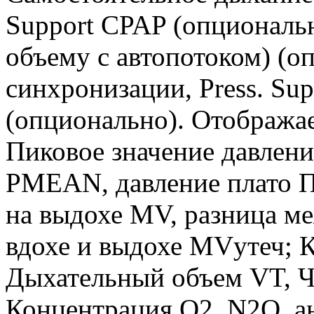
Support CPAP (опциональ
объему с автопотоком) (о
синхронизации, Press. Supp
(опционально). Отобража
Пиковое значение давлени
PMEAN, давление плато 
на выдохе MV, разница м
вдохе и выдохе MVутеч; 
Дыхательный объем VT, Ча
Концентрация O2, N2O, а