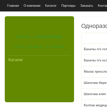
Главная
О компании
Каталог
Партнеры
Заказать
Конта
Одноразо
620144, г. Екатеринбург
(343) 212-09-61, 212-09-94
Бахилы п/э го
Каталог
Бахилы п/э о
Маска трехсло
Шапочка-бере
Шапочка-клип
Колпак медици