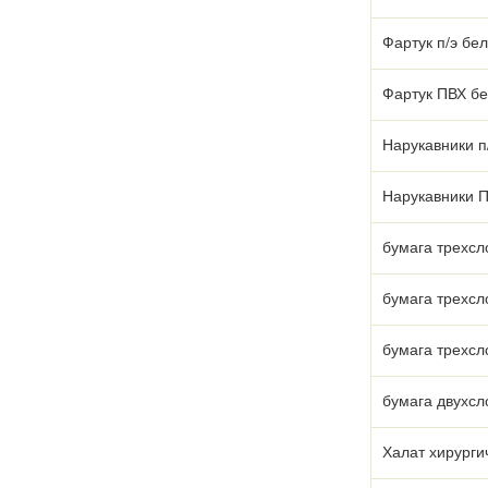
Фартук п/э бе
Фартук ПВХ б
Нарукавники п
Нарукавники 
бумага трехсл
бумага трехсл
бумага трехсл
бумага двухсл
Халат хирурги