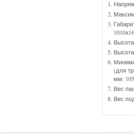
Напряж
Максим
Габари
1010х1
Высота
Высота
Минима
(для т
мм: 10
Вес пац
Вес под