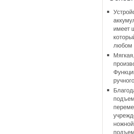
Устрой
аккуму
имеет ш
который
любом 
Мягкая
произво
Функци
ручног
Благод
подъем
переме
учрежд
ножной
подъем