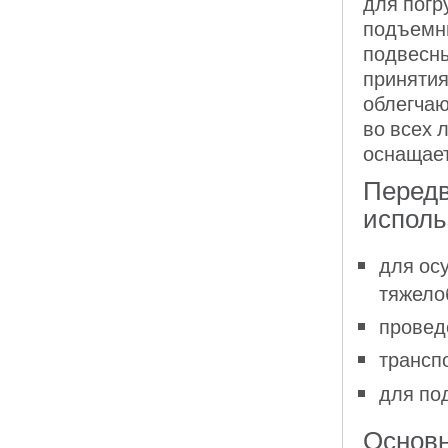
для погр
подъемни
подвесны
принятия
облегчаю
во всех 
оснащает
Передв
исполь
для ос
тяжело
провед
трансп
для под
Основн