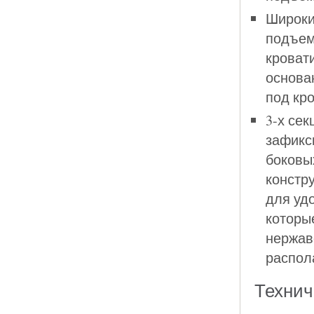
Широки
подъем 
кроват
основа
под кр
3-х се
зафикс
боковы
констр
для уд
которые
нержав
распола
Технич