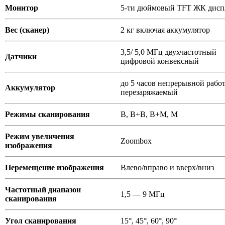
Монитор
5-ти дюймовый TFT ЖК дисп
Вес (сканер)
2 кг включая аккумулятор
3,5/ 5,0 МГц двухчастотный
Датчики
цифровой конвексный
до 5 часов непрерывной рабо
Аккумулятор
перезаряжаемый
Режимы сканирования
В, В+В, В+М, М
Режим увеличения
Zoombox
изображения
Перемещение изображения
Влево/вправо и вверх/вниз
Частотный диапазон
1,5 — 9 МГц
сканирования
Угол сканирования
15°, 45°, 60°, 90°