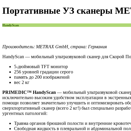
Портативные УЗ сканеры ME
HandyScan
Производитель: METRAX GmbH, страна: Германия
HandyScan
— мобильный ультразвуковой сканер для Скорой П
5-дюймовый ТFТ монитор
256 уровней градации серого
память до 200 изображений
вес 2 кг
PRIMEDIC™ HandyScan
— мобильный ультразвуковой сканер
исключительно высоким удобством эксплуатации в экстренных
помощи позволяет значительно улучшить и оптимизировать обс
сверхпортативный сканер (всего 2 кг!) был специально разраб
ургентных патологий:
Травма органов брюшной полости и внутренние кровотеч
Свободная жидкость в плевральной и абдоминальной пол