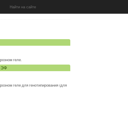
розном геле.
е ЭФ
розном геле для генотипирования (для