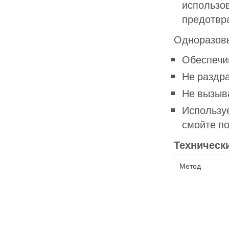
использо
предотвр
Одноразовы
Обеспечив
Не раздра
Не вызыв
Используе
смойте п
Техническ
Метод