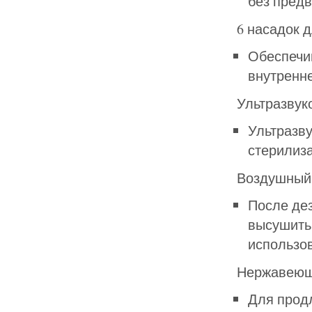
без предв
6 насадок 
Обеспечи
внутренне
Ультразвук
Ультразву
стерилиза
Воздушный
После де
высушить 
использов
Нержавеющ
Для продл