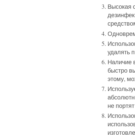
Высокая с
дезинфек
средством
Одноврем
Использов
удалять п
Наличие 
быстро в
этому, мо
Использу
абсолютн
не портят
Использо
использо
изготовл