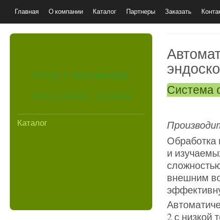
Главная
О компании
Каталог
Партнеры
Заказать
Конта
Автома
эндоско
620144, г. Екатеринбург
Система о
(343) 212-09-61, 212-09-94
Каталог
Производи
Обработка 
и изучаемы
сложностью
внешним во
эффективну
Автоматич
2 с низкой