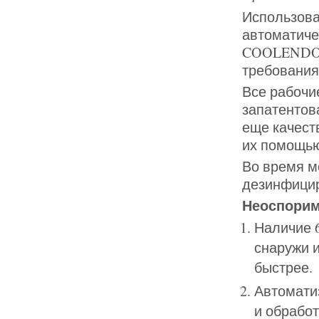
Использова
автоматиче
COOLENDO.
требования
Все рабочи
запатентов
еще качест
их помощью
Во время м
дезинфицир
Неоспори
Наличие 6
снаружи и
быстрее.
Автомати
и обработ