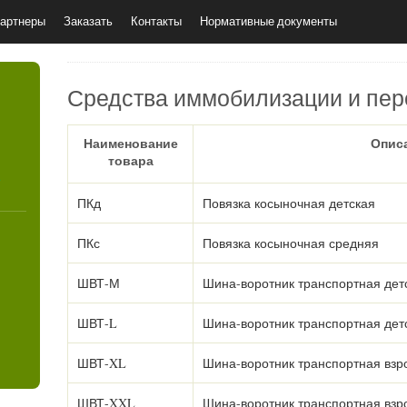
артнеры
Заказать
Контакты
Нормативные документы
Средства иммобилизации и пе
Наименование
Опис
товара
4
ПКд
Повязка косыночная детская
ПКс
Повязка косыночная средняя
ШВТ-М
Шина-воротник транспортная дет
ШВТ-L
Шина-воротник транспортная дет
ШВТ-XL
Шина-воротник транспортная взр
ШВТ-XXL
Шина-воротник транспортная взр