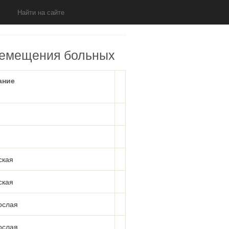
ремещения больных
ание
ская
ская
ослая
ослая