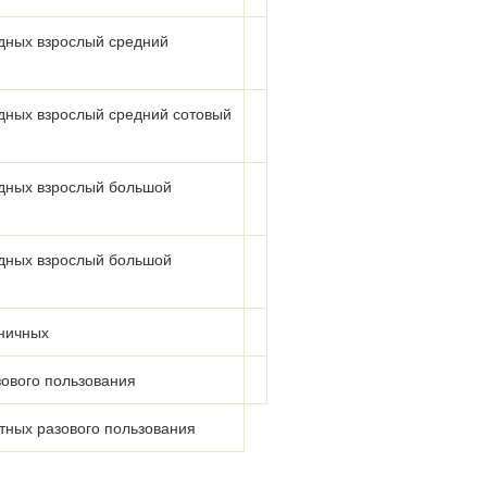
дных взрослый средний
дных взрослый средний сотовый
адных взрослый большой
адных взрослый большой
ничных
зового пользования
тных разового пользования