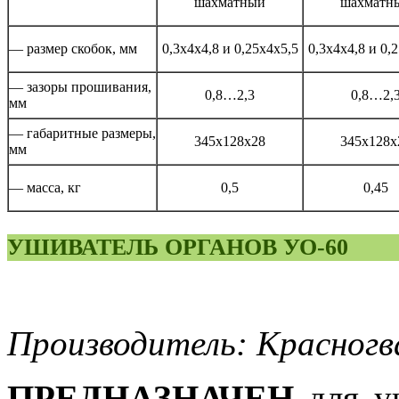
шахматный
шахматн
— размер скобок, мм
0,3х4х4,8 и 0,25х4х5,5
0,3х4х4,8 и 0,
— зазоры прошивания,
0,8…2,3
0,8…2,
мм
— габаритные размеры,
345х128х28
345х128х
мм
— масса, кг
0,5
0,45
УШИВАТЕЛЬ ОРГАНОВ УО-60
Производитель: Красногв
ПРЕДНАЗНАЧЕН
для уш