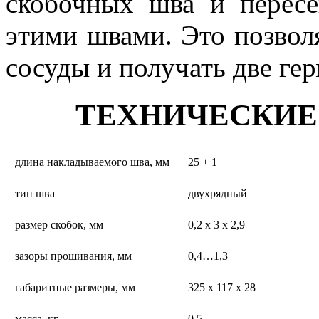
скобочных шва и перес
этими швами. Это позвол
сосуды и получать две ге
ТЕХНИЧЕСКИЕ
длина накладываемого шва, мм
25 + 1
тип шва
двухрядный
размер скобок, мм
0,2 х 3 х 2,9
зазоры прошивания, мм
0,4…1,3
габаритные размеры, мм
325 х 117 х 28
масса, кг
0,5