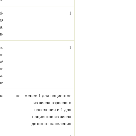
ой
1
ия
а,
ти
ью
1
ия
ой
ия
а,
ти
та
не менее 1 для пациентов
из числа взрослого
населения и 1 для
пациентов из числа
детского населения