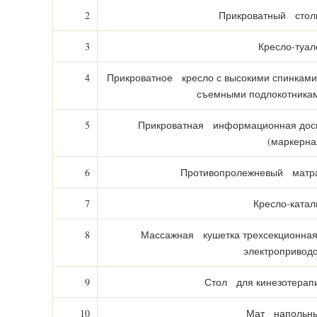
2
Прикроватный стол
3
Кресло-туал
4
Прикроватное кресло с высокими спинками
съемными подлокотника
5
Прикроватная информационная дос
(маркерна
6
Противопролежневый матр
7
Кресло-катал
8
Массажная кушетка трехсекционная
электропривод
9
Стол для кинезотерап
10
Мат напольн