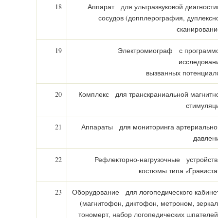
18
Аппарат для ультразвуковой диагности
сосудов (допплерография, дуплексн
сканировани
19
Электромиограф с программ
исследован
вызванных потенциал
20
Комплекс для транскраниальной магнитн
стимуляц
21
Аппараты для мониторинга артериально
давлен
22
Рефлекторно-нагрузочные устройств
костюмы типа «Грависта
23
Оборудование для логопедического кабине
(магнитофон, диктофон, метроном, зеркал
тономерт, набор логопедических шпателей