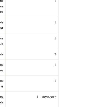
ия
1
ии
ла
ой
1
ти
ии
1
и)
ый
2
ью
1
ия
ью
1
бы
ма
1 комплекс
ей