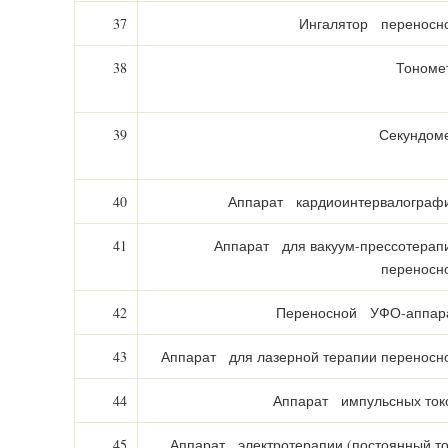
37
Ингалятор переносн
38
Тономе
39
Секундом
40
Аппарат кардиоинтервалограф
41
Аппарат для вакуум-прессотерап
переносн
42
Переносной УФО-аппар
43
Аппарат для лазерной терапии переносн
44
Аппарат импульсных ток
45
Аппарат электротерапии (постоянный то