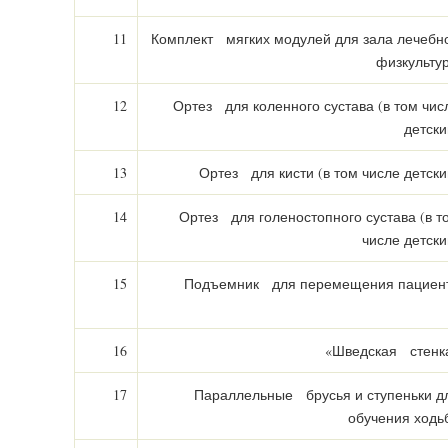
11
Комплект мягких модулей для зала лечебн
физкульту
12
Ортез для коленного сустава (в том чис
детски
13
Ортез для кисти (в том числе детски
14
Ортез для голеностопного сустава (в т
числе детски
15
Подъемник для перемещения пациен
16
«Шведская стенк
17
Параллельные брусья и ступеньки д
обучения ходь