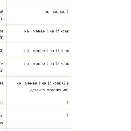
ой
не менее 1
ры
ле
не менее 1 на 15 коек
й)
й)
не менее 1 на 15 коек
ом
не менее 1 на 15 коек
й)
та
не менее 1 на 15 коек (2 в
детском отделении)
а»
1
ля
1
бе