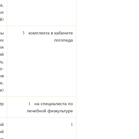
а,
ых
й)
мы
3 комплекта в кабинете
их
логопеда
ля
ий
ц,
о-
ов
я,
и)
тр
1 на специалиста по
лечебной физкультуре
ой
1
ой
ью