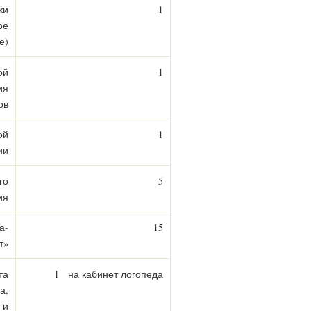
ки
1
ое
е)
ой
1
ия
ов
ой
1
ии
го
5
ия
а-
15
т»
та
1 на кабинет логопеда
а,
 и