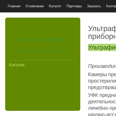
Главная
О компании
Каталог
Партнеры
Заказать
Конта
Ультра
приборн
620144, г. Екатеринбург
Ультрафи
(343) 212-09-61, 212-09-94
Каталог
Производит
Камеры пре
простерили
предотвращ
УФК предна
деятельнос
лечебно-пр
научно-исс