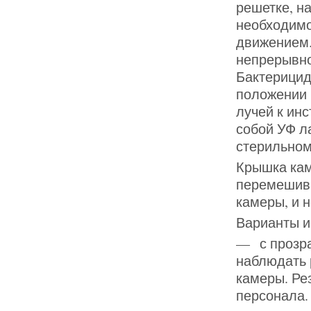
решетке, н
необходимо
движением.
непрерывно
Бактерицид
положении 
лучей к ин
собой УФ л
стерильном
Крышка кам
перемешива
камеры, и 
Варианты и
— с прозра
наблюдать 
камеры. Ре
персонала.