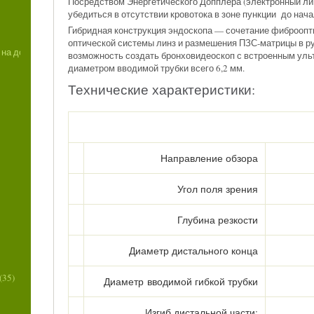
Посредством Энергетического Допплера (электронный ли
убедиться в отсутствии кровотока в зоне пункции до нач
Гибридная конструкция эндоскопа — сочетание фиброопт
оптической системы линз и размешения ПЗС-матрицы в р
на дому (1)
возможность создать бронховидеоскоп с встроенным ул
диаметром вводимой трубки всего 6,2 мм.
Технические характеристики:
Направление обзора
Угол поля зрения
Глубина резкости
Диаметр дистального конца
(35)
Диаметр вводимой гибкой трубки
Изгиб дистальной части: