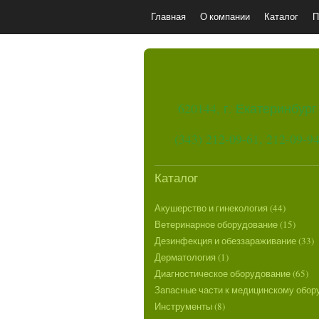
Главная
О компании
Каталог
П
620144, г. Екатеринбург
(343) 212-09-61, 212-09-9
Каталог
Акушерство и гинекология (44)
Ветеринарное оборудование (15)
Дезинфекция и обеззараживание (33)
Дерматология (1)
Диагностическое оборудование (65)
Запасные части к медицинскому обор
Инструменты (8)