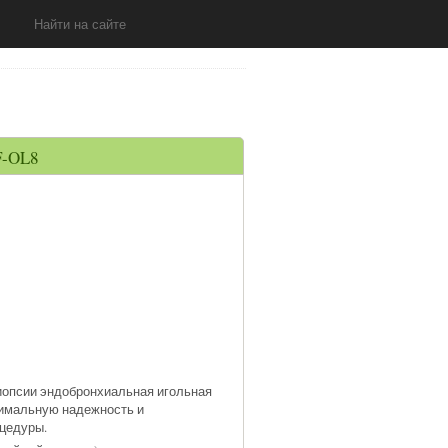
-
OL8
биопсии эндобронхиальная игольная
симальную надежность и
цедуры.