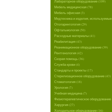
Лабораторное оборудование (109)
Мебель медицинская (78)
Мебель офисная (3)
Медтехника и изделия, используемые 
Отоларингология (29)
Офтальмология (50)
Расходные материалы (41)
Реабилитация (43)
Реанимационное оборудование (39)
Рентгенология (42)
Скорая помощь (36)
Служба крови (4)
Стандарты и проекты (17)
Стерилизационное оборудование (43)
Стоматология (18)
Урология (7)
Учебная медицина (7)
Физиотерапевтическое оборудование 
Хирургия (27)
Холодильное оборудование (16)