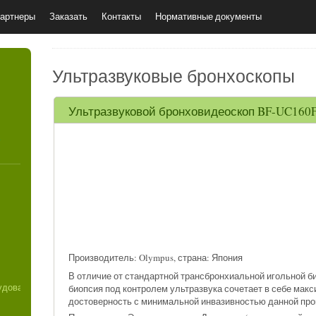
артнеры
Заказать
Контакты
Нормативные документы
Ультразвуковые бронхоскопы
Ультразвуковой бронховидеоскоп BF-UC160F
4
Производитель: Olympus, страна: Япония
В отличие от стандартной трансбронхиальной игольной 
удованию (8)
биопсия под контролем ультразвука сочетает в себе мак
достоверность с минимальной инвазивностью данной про