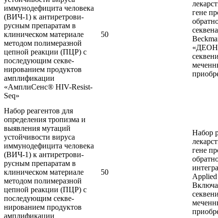
лекарс
иммунодефицита человека
гене пр
(ВИЧ-1) к антиретрови-
обратно
русным препаратам в
секвена
клиническом материале
50
Beckma
методом полимеразной
«ДЕОНА
цепной реакции (ПЦР) с
секвен
последующим секве-
меченн
нированием продуктов
приобре
амплификации
«АмплиСенс® HIV-Resist-
Seq»
Набор реагентов для
определения тропизма и
выявления мутаций
Набор 
устойчивости вируса
лекарс
иммунодефицита человека
гене пр
(ВИЧ-1) к антиретрови-
обратно
русным препаратам в
интегра
клиническом материале
50
Applied
методом полимеразной
Включа
цепной реакции (ПЦР) с
секвен
последующим секве-
меченн
нированием продуктов
приобре
амплификации