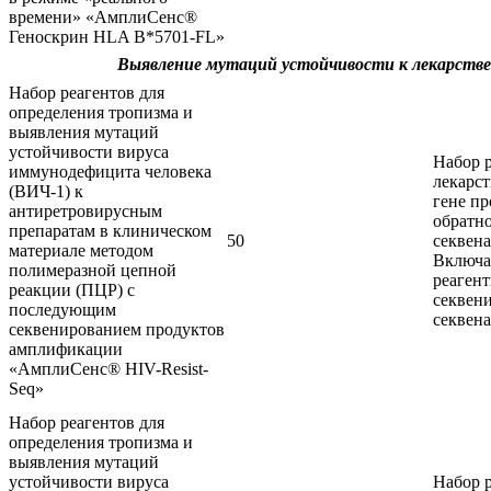
времени» «АмплиСенс®
Геноскрин HLA B*5701-FL»
Выявление мутаций устойчивости к лекарств
Набор реагентов для
определения тропизма и
выявления мутаций
устойчивости вируса
Набор 
иммунодефицита человека
лекарс
(ВИЧ-1) к
гене пр
антиретровирусным
обратно
препаратам в клиническом
50
секвена
материале методом
Включа
полимеразной цепной
реаген
реакции (ПЦР) с
секвен
последующим
секвена
секвенированием продуктов
амплификации
«АмплиСенс® HIV-Resist-
Seq»
Набор реагентов для
определения тропизма и
выявления мутаций
устойчивости вируса
Набор 