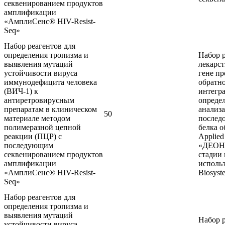
секвенированием продуктов
амплификации
«АмплиСенс® HIV-Resist-
Seq»
Набор реагентов для
определения тропизма и
Набор 
выявления мутаций
лекарс
устойчивости вируса
гене пр
иммунодефицита человека
обратно
(ВИЧ-1) к
интегра
антиретровирусным
опреде
препаратам в клиническом
анализ
50
материале методом
последо
полимеразной цепной
белка о
реакции (ПЦР) с
Applied
последующим
«ДЕОНА
секвенированием продуктов
стадии 
амплификации
использ
«АмплиСенс® HIV-Resist-
Biosyst
Seq»
Набор реагентов для
определения тропизма и
выявления мутаций
Набор 
устойчивости вируса