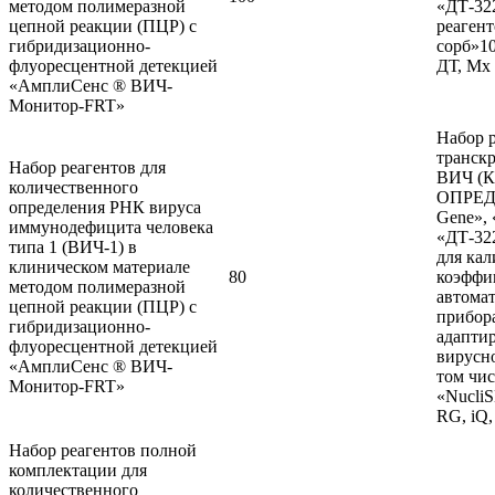
методом полимеразной
«ДТ-322
цепной реакции (ПЦР) с
реаген
гибридизационно-
сорб»10
флуоресцентной детекцией
ДТ, Mx
«АмплиСенс ® ВИЧ-
Монитор-FRT»
Набор р
транск
Набор реагентов для
ВИЧ (
количественного
ОПРЕДЕ
определения РНК вируса
Gene», 
иммунодефицита человека
«ДТ-32
типа 1 (ВИЧ-1) в
для кал
клиническом материале
80
коэффи
методом полимеразной
автома
цепной реакции (ПЦР) с
прибора
гибридизационно-
адапти
флуоресцентной детекцией
вирусн
«АмплиСенс ® ВИЧ-
том чис
Монитор-FRT»
«Nucli
RG, iQ,
Набор реагентов полной
комплектации для
количественного