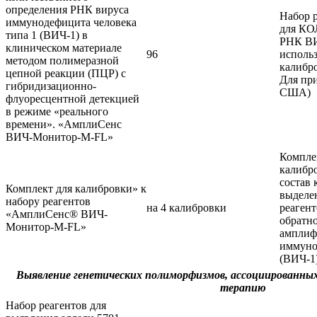
определения РНК вируса
Набор 
иммунодефицита человека
для К
типа 1 (ВИЧ-1) в
РНК ВИ
клиническом материале
96
исполь
методом полимеразной
калибр
цепной реакции (ПЦР) с
Для при
гибридизационно-
США)
флуоресцентной детекцией
в режиме «реального
времени». «АмплиСенс
ВИЧ-Монитор-М-FL»
Компле
калибро
состав 
Комплект для калибровки» к
выделе
набору реагентов
на 4 калибровки
реагент
«АмплиСенс® ВИЧ-
обратн
Монитор-М-FL»
амплиф
иммуно
(ВИЧ-1)
Выявление генетических полиморфизмов, ассоциированных
терапию
Набор реагентов для