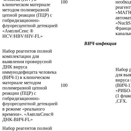
100
необхо
клиническом материале
реаген
методом полимеразной
«МАГНО
цепной реакции (ПЦР) с
автомат
гибридизационно-
«Nucli
флуоресцентной детекцией
Франция
«АмплиСенс ®
каналь
HCV/HBV/HIV-FL»
ВИЧ-инфекция
Набор реагентов полной
комплектации для
выявления провирусной
ДНК вируса
Набор 
иммунодефицита человека
для вы
(ВИЧ-1) в клиническом
вируса
материале методом
100
(ВИЧ-1)
полимеразной цепной
«РИБО-
реакции (ПЦР) с
(1 флак
гибридизационно-
,CFX.
флуоресцентной детекцией
в режиме «реального
времени». «АмплиСенс®
ДНК-ВИЧ-FL»
Набор реагентов полной