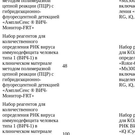
методом полимеразной
«Mx300
цепной реакции (ПЦР) с
включае
гибридизационно-
ления «
флуоресцентной детекцией
RG, iQ,
«АмплиСенс ® ВИЧ-
Монитор-FRT»
Набор реагентов для
количественного
определения РНК вируса
Набор 
иммунодефицита человека
для К
типа 1 (ВИЧ-1) в
опреде
клиническом материале
«Rotor-
48
методом полимеразной
«Mx300
цепной реакции (ПЦР) с
включае
гибридизационно-
выделе
флуоресцентной детекцией
RG, iQ,
«АмплиСенс ® ВИЧ-
Монитор-FRT»
Набор реагентов для
количественного
определения РНК вируса
Набор 
иммунодефицита человека
для К
типа 1 (ВИЧ-1) в
РНК ВИ
клиническом материале
«iQ iCy
100