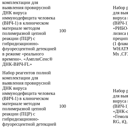
комплектации для
выявления провирусной
Набор 
ДНК вируса
для вы
иммунодефицита человека
вируса
(ВИЧ-1) в клиническом
(ВИЧ-1)
материале методом
«РИБО-п
100
полимеразной цепной
лизиса 
реакции (ПЦР) с
прецип
гибридизационно-
(1 флак
флуоресцентной детекцией
WHATMA
в режиме «реального
Mx ,CF
времени». «АмплиСенс®
ДНК-ВИЧ-FL»
Набор реагентов полной
комплектации для
выявления провирусной
ДНК вируса
Набор 
иммунодефицита человека
для вы
(ВИЧ-1) в клиническом
вируса
материале методом
100
(ВИЧ-1)
полимеразной цепной
«ДНК-с
реакции (ПЦР) с
«Гемоли
гибридизационно-
RG, iQ,
флуоресцентной детекцией