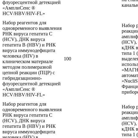
флуоресцентной детекцией
каналь
«АмплиСенс ®
HCV/HBV/HIV-FL»
Набор реагентов для
Набор р
одновременного выявления
реакци
РНК вируса гепатита С
амплиф
(HCV), ДНК вируса
(HCV),
гепатита B (HBV) и РНК
кДНК в
вируса иммунодефицита
типа 1 
человека (HIV) в
100
выделе
клиническом материале
использ
методом полимеразной
«МАГНО
цепной реакции (ПЦР) с
автомат
гибридизационно-
«Nucli
флуоресцентной детекцией
Франция
«АмплиСенс ®
прибор
HCV/HBV/HIV-FL»
Набор реагентов для
Набор р
одновременного выявления
реакци
РНК вируса гепатита С
амплиф
(HCV), ДНК вируса
(HCV),
гепатита B (HBV) и РНК
кДНК в
вируса иммунодефицита
типа 1
человека (HIV) в