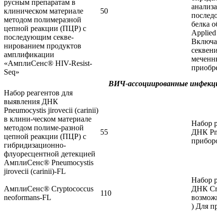
русным препаратам в
анализ
клиническом материале
50
последо
методом полимеразной
белка о
цепной реакции (ПЦР) с
Applied
последующим секве-
Включа
нированием продуктов
секвен
амплификации
меченн
«АмплиСенс® HIV-Resist-
приобре
Seq»
ВИЧ-ассоциированные инфекц
Набор реагентов для
выявления ДНК
Pneumocystis jirovecii (carinii)
в клини-ческом материале
Набор 
методом полиме-разной
55
ДНК Pneu
цепной реакции (ПЦР) с
прибор
гибридизационно-
флуоресцентной детекцией
АмплиСенс® Pneumocystis
jirovecii (carinii)-FL
Набор 
АмплиСенс® Cryptococcus
ДНК Cry
110
neoformans-FL
возмож
) Для п