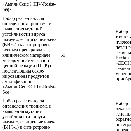
«АмплиСенс® HIV-Resist-
Seq»
Набор реагентов для
определения тропизма и
выявления мутаций
Набор р
устойчивости вируса
тропиз
иммунодефицита человека
нуклео
(ВИЧ-1) к антиретрови-
петли г
русным препаратам в
секвена
клиническом материале
50
Beckma
методом полимеразной
«ДЕОНА
цепной реакции (ПЦР) с
секвен
последующим секве-
меченн
нированием продуктов
приобре
амплификации
«АмплиСенс® HIV-Resist-
Seq»
Набор реагентов для
Набор 
определения тропизма и
лекарс
выявления мутаций
гене пр
устойчивости вируса
обратно
иммунодефицита человека
интегра
(ВИЧ-1) к антиретрови-
опреде