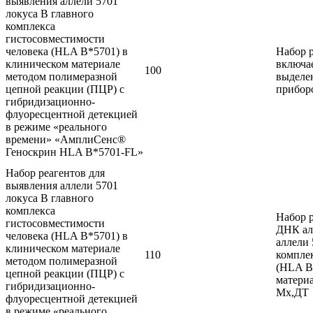
выявления аллели 5701
локуса В главного
комплекса
гистосовместимости
человека (HLA B*5701) в
Набор 
клиническом материале
включае
100
методом полимеразной
выделе
цепной реакции (ПЦР) с
прибор
гибридизационно-
флуоресцентной детекцией
в режиме «реального
времени» «АмплиСенс®
Геноскрин HLA B*5701-FL»
Набор реагентов для
выявления аллели 5701
локуса В главного
комплекса
Набор 
гистосовместимости
ДНК ал
человека (HLA B*5701) в
аллели 
клиническом материале
110
компле
методом полимеразной
(HLA B
цепной реакции (ПЦР) с
материа
гибридизационно-
Mx,ДТ
флуоресцентной детекцией
в режиме «реального