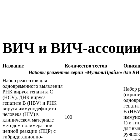
ВИЧ и ВИЧ-ассоци
Название
Количество тестов
Описан
Наборы реагентов серии «МультиПрайм» для ВИ
Набор реагентов для
одновременного выявления
Набор 
РНК вируса гепатита С
(скрини
(HCV), ДНК вируса
одновр
гепатита B (HBV) и РНК
гепати
вируса иммунодефицита
B (HBV
человека (HIV) в
100
иммуно
клиническом материале
1) и ти
методом полимеразной
для вы
цепной реакции (ПЦР) с
ручног
гибридизационно-
на стан