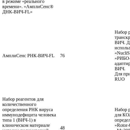
в режиме «реального
времени». «АмплиСенс®
ДНК-ВИЧ-FL»
Набор р
транск
ВИЧ. Д
использ
«Nucli
АмплиСенс РНК-ВИЧ-FL
76
«РИБО-
адапти
ВИЧ.
Для пр
RUO
Набор реагентов для
количественного
определения РНК вируса
Набор 
иммунодефицита человека
для К
типа 1 (ВИЧ-1) в
опреде
клиническом материале
«Rotor-
48