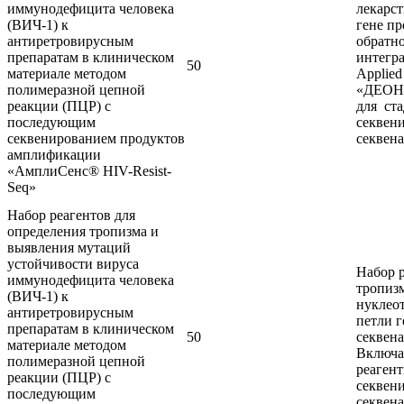
иммунодефицита человека
лекарс
(ВИЧ-1) к
гене пр
антиретровирусным
обратно
препаратам в клиническом
интегра
50
материале методом
Applied
полимеразной цепной
«ДЕОНА
реакции (ПЦР) с
для ст
последующим
секвен
секвенированием продуктов
секвена
амплификации
«АмплиСенс® HIV-Resist-
Seq»
Набор реагентов для
определения тропизма и
выявления мутаций
устойчивости вируса
Набор р
иммунодефицита человека
тропиз
(ВИЧ-1) к
нуклео
антиретровирусным
петли г
препаратам в клиническом
50
секвена
материале методом
Включа
полимеразной цепной
реаген
реакции (ПЦР) с
секвен
последующим
секвена