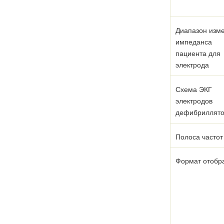
Диапазон изм
импеданса
пациента для
электрода
Схема ЭКГ
электродов
дефибриллят
Полоса частот
Формат отобр