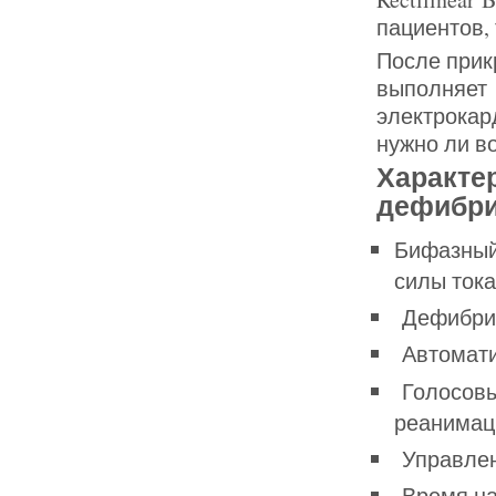
пациентов, 
После прик
выполняе
электрокар
нужно ли в
Характе
дефибри
Бифазный
силы тока
Дефибрил
Автомати
Голосовы
реанимац
Управлен
Время наб