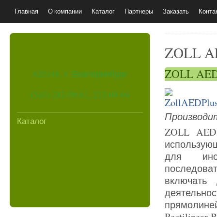
Главная
О компании
Каталог
Партнеры
Заказать
Конта
ZOLL A
ZOLL AED
620144, г. Екатеринбург
(343) 212-09-61, 212-09-94
Производит
Каталог
ZOLL AED P
использую
для инс
последова
включать 
деятельн
прямолине
Rectilinear